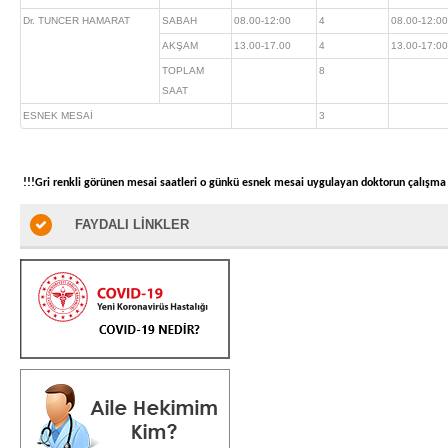
Dr. TUNCER HAMARAT
SABAH
08.00-12:00
4
08.00-12:00
AKŞAM
13.00-17.00
4
13.00-17:00
TOPLAM
8
SAAT
ESNEK MESAİ
3
!!!Gri renkli görünen mesai saatleri o günkü esnek mesai uygulayan doktorun çalışma sa
FAYDALI LİNKLER