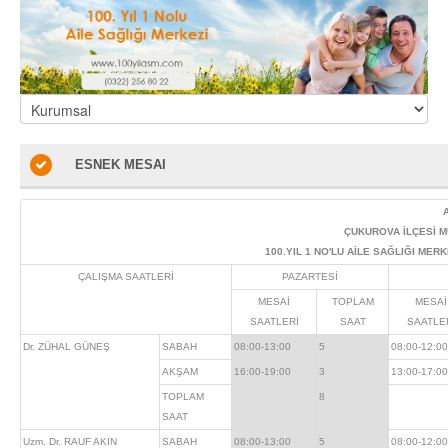
ESNEK MESAI
ÇUKUROVA İLÇESİ M
100.YIL 1 NO'LU AİLE SAĞLIĞI MERK
ÇALIŞMA SAATLERİ
PAZARTESİ
MESAİ
TOPLAM
MESAİ
SAATLERİ
SAAT
SAATLE
Dr. ZÜHAL GÜNEŞ
SABAH
08:00-13:00
5
08:00-12:00
AKŞAM
16:00-19:00
3
13:00-17:00
TOPLAM
8
SAAT
Uzm. Dr. RAUF AKIN
SABAH
08:00-13:00
5
08:00-12:00